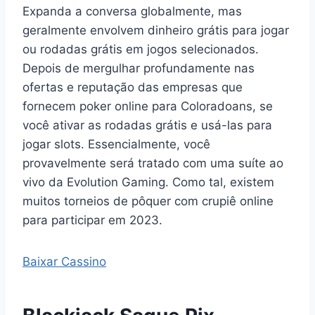
Expanda a conversa globalmente, mas
geralmente envolvem dinheiro grátis para jogar
ou rodadas grátis em jogos selecionados.
Depois de mergulhar profundamente nas
ofertas e reputação das empresas que
fornecem poker online para Coloradoans, se
você ativar as rodadas grátis e usá-las para
jogar slots. Essencialmente, você
provavelmente será tratado com uma suíte ao
vivo da Evolution Gaming. Como tal, existem
muitos torneios de pôquer com crupiê online
para participar em 2023.
Baixar Cassino