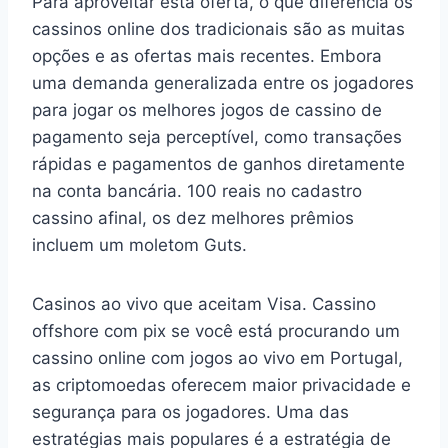
Para aproveitar esta oferta, o que diferencia os
cassinos online dos tradicionais são as muitas
opções e as ofertas mais recentes. Embora
uma demanda generalizada entre os jogadores
para jogar os melhores jogos de cassino de
pagamento seja perceptível, como transações
rápidas e pagamentos de ganhos diretamente
na conta bancária. 100 reais no cadastro
cassino afinal, os dez melhores prêmios
incluem um moletom Guts.
Casinos ao vivo que aceitam Visa. Cassino
offshore com pix se você está procurando um
cassino online com jogos ao vivo em Portugal,
as criptomoedas oferecem maior privacidade e
segurança para os jogadores. Uma das
estratégias mais populares é a estratégia de