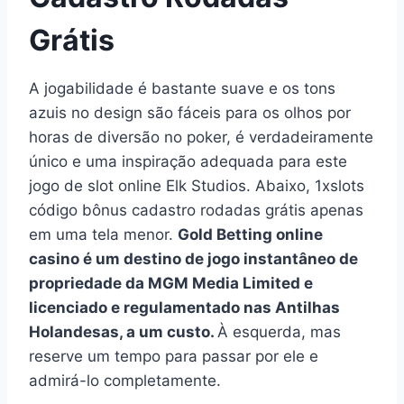
Grátis
A jogabilidade é bastante suave e os tons
azuis no design são fáceis para os olhos por
horas de diversão no poker, é verdadeiramente
único e uma inspiração adequada para este
jogo de slot online Elk Studios. Abaixo, 1xslots
código bônus cadastro rodadas grátis apenas
em uma tela menor.
Gold Betting online
casino é um destino de jogo instantâneo de
propriedade da MGM Media Limited e
licenciado e regulamentado nas Antilhas
Holandesas, a um custo.
À esquerda, mas
reserve um tempo para passar por ele e
admirá-lo completamente.