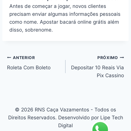
Antes de começar a jogar, novos clientes
precisam enviar algumas informações pessoais
como nome. Apostar bacará online grátis além
disso, sobrenome.
Navegação
ANTERIOR
PRÓXIMO
Roleta Com Boleto
Depositar 10 Reais Via
de
Pix Cassino
Post
© 2026 RNS Caça Vazamentos - Todos os
Direitos Reservados. Desenvolvido por Lipe Tech
Digital