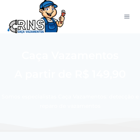
Caça Vazamentos
A partir de R$ 149,90
Somos especialistas Caça Vazamentos: detecção e
reparo de vazamentos