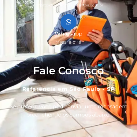
contato@rnscacavazamentos.com.br
Whatsapp
11 98548-0149
Fale Conosco
Referência em São Paulo - SP
Se preferir, você pode enviar uma mensagem
preenchendo os campos abaixo: