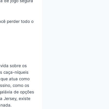
ia de jogo segura
ocê perder todo o
úvida sobre os
s caça-níqueis
o que atua como
assino, como os
galáxia de opções
 Jersey, existe
anada.