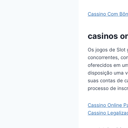
Cassino Com Bôn
casinos on
Os jogos de Slot
concorrentes, co
oferecidos em um
disposição uma v
suas contas de c
processo de inscr
Cassino Online P
Cassino Legalizad