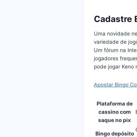
Cadastre 
Uma novidade nes
variedade de jogo
Um fórum na Inter
jogadores freque
pode jogar Keno 
Apostar Bingo C
Plataforma de
cassino com
saque no pix
Bingo depósito