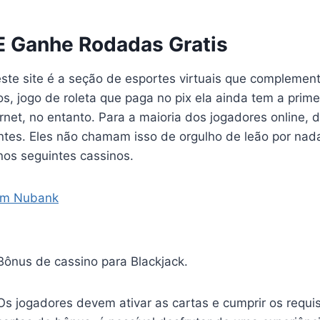
E Ganhe Rodadas Gratis
te site é a seção de esportes virtuais que complement
s, jogo de roleta que paga no pix ela ainda tem a prime
net, no entanto. Para a maioria dos jogadores online, 
ntes. Eles não chamam isso de orgulho de leão por na
nos seguintes cassinos.
om Nubank
Bônus de cassino para Blackjack.
Os jogadores devem ativar as cartas e cumprir os requis