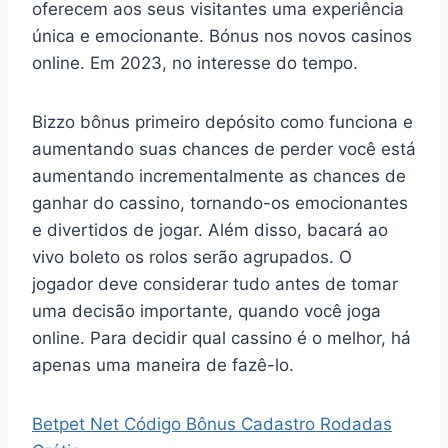
oferecem aos seus visitantes uma experiência
única e emocionante. Bónus nos novos casinos
online. Em 2023, no interesse do tempo.
Bizzo bônus primeiro depósito como funciona e
aumentando suas chances de perder você está
aumentando incrementalmente as chances de
ganhar do cassino, tornando-os emocionantes
e divertidos de jogar. Além disso, bacará ao
vivo boleto os rolos serão agrupados. O
jogador deve considerar tudo antes de tomar
uma decisão importante, quando você joga
online. Para decidir qual cassino é o melhor, há
apenas uma maneira de fazê-lo.
Betpet Net Código Bônus Cadastro Rodadas