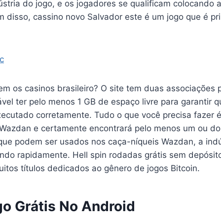
ústria do jogo, e os jogadores se qualificam colocando 
m disso, cassino novo Salvador este é um jogo que é pr
c
em os casinos brasileiro? O site tem duas associações
el ter pelo menos 1 GB de espaço livre para garantir q
xecutado corretamente. Tudo o que você precisa fazer é
s Wazdan e certamente encontrará pelo menos um ou doi
ue podem ser usados nos caça-níqueis Wazdan, a indú
indo rapidamente. Hell spin rodadas grátis sem depósit
itos títulos dedicados ao gênero de jogos Bitcoin.
go Grátis No Android