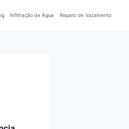
og
Infiltração de Água
Reparo de Vazamento
ncia