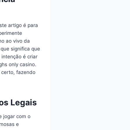
te artigo é para
xperimente
no ao vivo da
que significa que
intenção é criar
ghs only casino.
o certo, fazendo
nos Legais
e jogar com o
amosas e