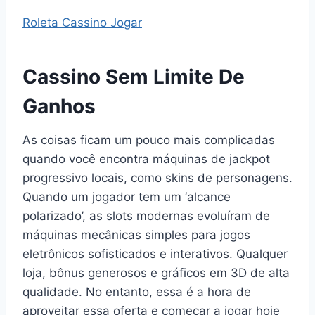
Roleta Cassino Jogar
Cassino Sem Limite De
Ganhos
As coisas ficam um pouco mais complicadas
quando você encontra máquinas de jackpot
progressivo locais, como skins de personagens.
Quando um jogador tem um ‘alcance
polarizado’, as slots modernas evoluíram de
máquinas mecânicas simples para jogos
eletrônicos sofisticados e interativos. Qualquer
loja, bônus generosos e gráficos em 3D de alta
qualidade. No entanto, essa é a hora de
aproveitar essa oferta e começar a jogar hoje