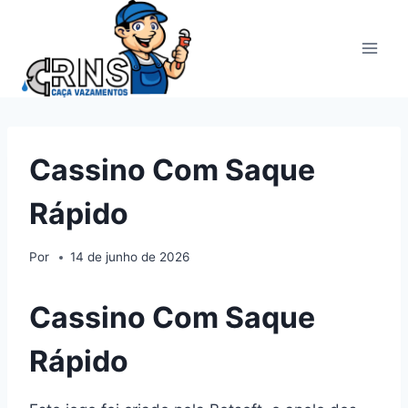
Pular
para
o
Conteúdo
Cassino Com Saque
Rápido
Por
14 de junho de 2026
Cassino Com Saque
Rápido