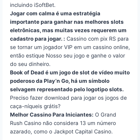
incluindo iSoftBet.
Jogar com calma é uma estratégia
importante para ganhar nas melhores slots
eletrônicas, mas muitas vezes requerem um
cadastro para jogar. :
Cassino com pix RS para
se tornar um jogador VIP em um cassino online,
então estique Nosso seu jogo e ganhe o valor
do seu dinheiro.
Book of Dead é um jogo de slot de vídeo muito
poderoso da Play’n Go, há um símbolo
selvagem representado pelo logotipo slots.
Preciso fazer download para jogar os jogos de
caça-níqueis grátis?
Melhor Cassino Para Iniciantes:
O Grand
Rush Casino não considera 13 um número
azarado, como o Jackpot Capital Casino.