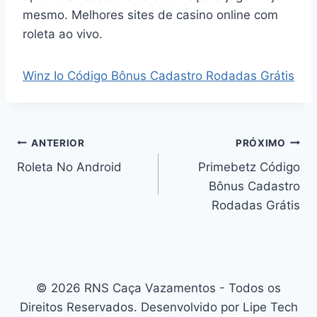
mesmo. Melhores sites de casino online com
roleta ao vivo.
Winz Io Código Bônus Cadastro Rodadas Grátis
Navegação
ANTERIOR
PRÓXIMO
Roleta No Android
Primebetz Código
de
Bônus Cadastro
Post
Rodadas Grátis
© 2026 RNS Caça Vazamentos - Todos os
Direitos Reservados. Desenvolvido por Lipe Tech