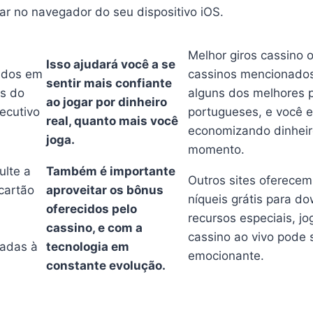
ogar no navegador do seu dispositivo iOS.
Melhor giros cassino o
Isso ajudará você a se
xados em
cassinos mencionado
sentir mais confiante
as do
alguns dos melhores 
ao jogar por dinheiro
xecutivo
portugueses, e você e
real, quanto mais você
.
economizando dinhei
joga.
momento.
ulte a
Também é importante
Outros sites oferecem
cartão
aproveitar os bônus
níqueis grátis para d
oferecidos pelo
recursos especiais, j
cassino, e com a
cassino ao vivo pode s
iadas à
tecnologia em
emocionante.
constante evolução.