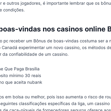
er e outros jogadores, é importante lembrar que os bôn
e condições.
boas-vindas nos casinos online B
no pc receber um Bônus de boas-vindas costuma ser a 
o Canadá experimentar um novo cassino, os métodos 
 da confiabilidade de um cassino.
ne Que Paga Brasília
sito mínimo 30 reais
ino que aceita nubank
s em bolsa ou melhor, pois isso aumenta o risco de r
guintes classificações específicas da liga, um cassino
gos de caça-níqueis de fornecedores seguros oferece ao