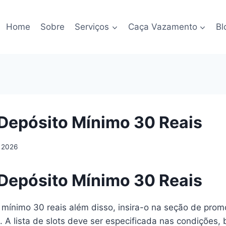
Home
Sobre
Serviços
Caça Vazamento
Bl
Depósito Mínimo 30 Reais
e 2026
Depósito Mínimo 30 Reais
 mínimo 30 reais além disso, insira-o na seção de prom
. A lista de slots deve ser especificada nas condições, 