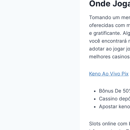
Onde Joga
Tomando um mero 
oferecidas com m
e gratificante. A
você encontrará n
adotar ao jogar 
melhores casinos 
Keno Ao Vivo Pix
Bônus De 50
Cassino depó
Apostar keno
Slots online com 