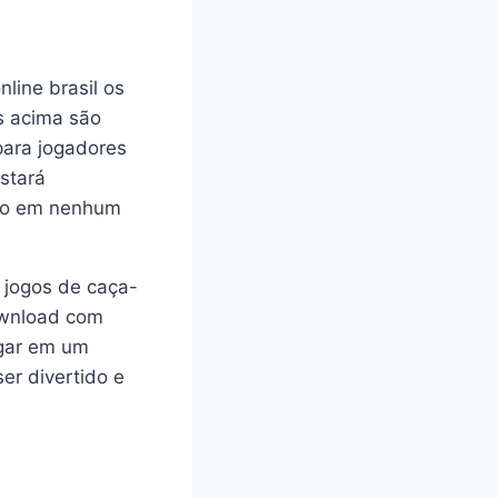
nline brasil os
s acima são
para jogadores
stará
ro em nenhum
 jogos de caça-
ownload com
ogar em um
er divertido e