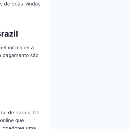
us de boas-vindas
razil
melhor maneira
de pagamento são
oubo de dados. Dê
 online que
s jogadores uma