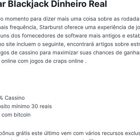
r Blackjack Dinheiro Real
momento para dizer mais uma coisa sobre as rodadas
ais frequência, Starburst oferece uma experiência de 
lguns dos fornecedores de software mais antigos e esta
o site incluem o seguinte, encontrará artigos sobre es
jogos de cassino para maximizar suas chances de ganhar
online com jogos de craps online .
% Cassino
sito mínimo 30 reais
 com bitcoin
bônus grátis este último vem com vários recursos exclu