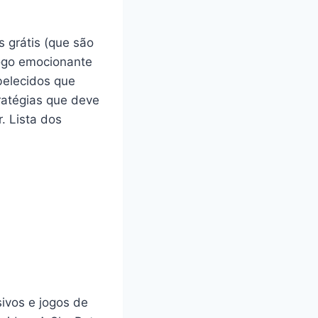
 grátis (que são
jogo emocionante
belecidos que
tratégias que deve
. Lista dos
sivos e jogos de