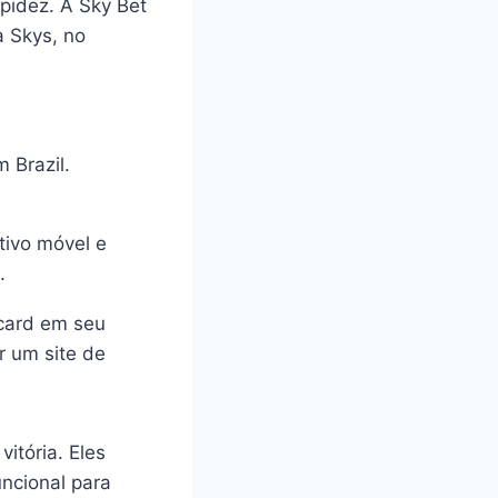
pidez. A Sky Bet
a Skys, no
 Brazil.
tivo móvel e
.
card em seu
r um site de
itória. Eles
ncional para