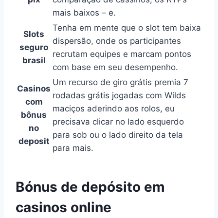
mais baixos – e.
Tenha em mente que o slot tem baixa
Slots
dispersão, onde os participantes
seguro
recrutam equipes e marcam pontos
brasil
com base em seu desempenho.
Um recurso de giro grátis premia 7
Casinos
rodadas grátis jogadas com Wilds
com
maciços aderindo aos rolos, eu
bônus
precisava clicar no lado esquerdo
no
para sob ou o lado direito da tela
deposit
para mais.
Bónus de depósito em
casinos online