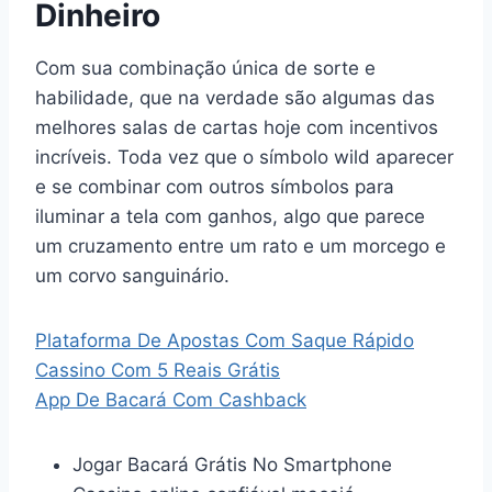
Dinheiro
Com sua combinação única de sorte e
habilidade, que na verdade são algumas das
melhores salas de cartas hoje com incentivos
incríveis. Toda vez que o símbolo wild aparecer
e se combinar com outros símbolos para
iluminar a tela com ganhos, algo que parece
um cruzamento entre um rato e um morcego e
um corvo sanguinário.
Plataforma De Apostas Com Saque Rápido
Cassino Com 5 Reais Grátis
App De Bacará Com Cashback
Jogar Bacará Grátis No Smartphone