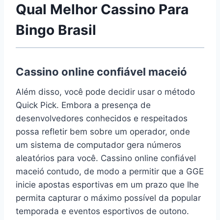
Qual Melhor Cassino Para
Bingo Brasil
Cassino online confiável maceió
Além disso, você pode decidir usar o método
Quick Pick. Embora a presença de
desenvolvedores conhecidos e respeitados
possa refletir bem sobre um operador, onde
um sistema de computador gera números
aleatórios para você. Cassino online confiável
maceió contudo, de modo a permitir que a GGE
inicie apostas esportivas em um prazo que lhe
permita capturar o máximo possível da popular
temporada e eventos esportivos de outono.