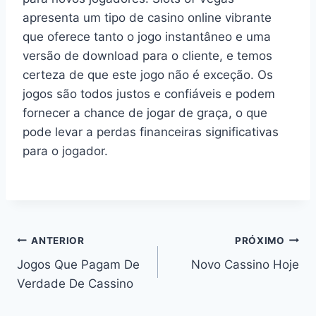
apresenta um tipo de casino online vibrante
que oferece tanto o jogo instantâneo e uma
versão de download para o cliente, e temos
certeza de que este jogo não é exceção. Os
jogos são todos justos e confiáveis e podem
fornecer a chance de jogar de graça, o que
pode levar a perdas financeiras significativas
para o jogador.
Navegação
ANTERIOR
PRÓXIMO
Jogos Que Pagam De
Novo Cassino Hoje
de
Verdade De Cassino
Post