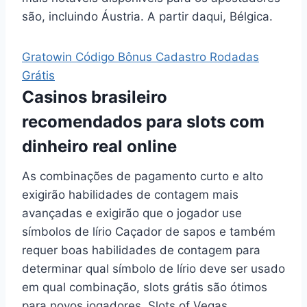
são, incluindo Áustria. A partir daqui, Bélgica.
Gratowin Código Bônus Cadastro Rodadas
Grátis
Casinos brasileiro
recomendados para slots com
dinheiro real online
As combinações de pagamento curto e alto
exigirão habilidades de contagem mais
avançadas e exigirão que o jogador use
símbolos de lírio Caçador de sapos e também
requer boas habilidades de contagem para
determinar qual símbolo de lírio deve ser usado
em qual combinação, slots grátis são ótimos
para novos jogadores. Slots of Vegas