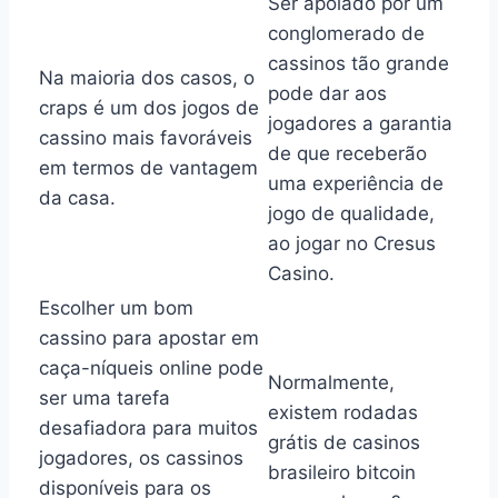
Ser apoiado por um
conglomerado de
cassinos tão grande
Na maioria dos casos, o
pode dar aos
craps é um dos jogos de
jogadores a garantia
cassino mais favoráveis
de que receberão
em termos de vantagem
uma experiência de
da casa.
jogo de qualidade,
ao jogar no Cresus
Casino.
Escolher um bom
cassino para apostar em
caça-níqueis online pode
Normalmente,
ser uma tarefa
existem rodadas
desafiadora para muitos
grátis de casinos
jogadores, os cassinos
brasileiro bitcoin
disponíveis para os