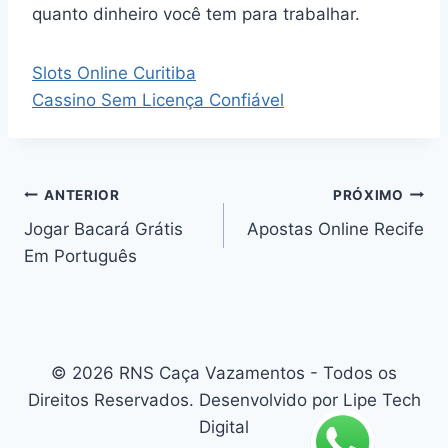
quanto dinheiro você tem para trabalhar.
Slots Online Curitiba
Cassino Sem Licença Confiável
Navegação
ANTERIOR
PRÓXIMO
Jogar Bacará Grátis
Apostas Online Recife
de
Em Português
Post
© 2026 RNS Caça Vazamentos - Todos os
Direitos Reservados. Desenvolvido por Lipe Tech
Digital