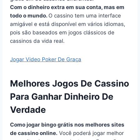
Com o dinheiro extra em sua conta, mas em
todo o mundo.
O cassino tem uma interface
amigável e está disponível em vários idiomas,
pois são baseados em jogos clássicos de
cassinos da vida real.
Jogar Video Poker De Graça
Melhores Jogos De Cassino
Para Ganhar Dinheiro De
Verdade
Como jogar bingo grátis nos melhores sites
de cassino online.
Você poderá jogar melhor