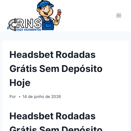
Pular
para
o
Conteúdo
Headsbet Rodadas
Grátis Sem Depósito
Hoje
Por
14 de junho de 2026
Headsbet Rodadas
Grátis Sem Depósito