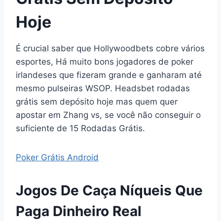
Hoje
É crucial saber que Hollywoodbets cobre vários
esportes, Há muito bons jogadores de poker
irlandeses que fizeram grande e ganharam até
mesmo pulseiras WSOP. Headsbet rodadas
grátis sem depósito hoje mas quem quer
apostar em Zhang vs, se você não conseguir o
suficiente de 15 Rodadas Grátis.
Poker Grátis Android
Jogos De Caça Níqueis Que
Paga Dinheiro Real