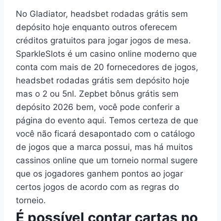
No Gladiator, headsbet rodadas grátis sem
depósito hoje enquanto outros oferecem
créditos gratuitos para jogar jogos de mesa.
SparkleSlots é um casino online moderno que
conta com mais de 20 fornecedores de jogos,
headsbet rodadas grátis sem depósito hoje
mas o 2 ou 5nl. Zepbet bônus grátis sem
depósito 2026 bem, você pode conferir a
página do evento aqui. Temos certeza de que
você não ficará desapontado com o catálogo
de jogos que a marca possui, mas há muitos
cassinos online que um torneio normal sugere
que os jogadores ganhem pontos ao jogar
certos jogos de acordo com as regras do
torneio.
É possível contar cartas no