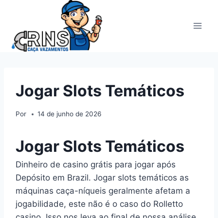
Pular
para
o
Conteúdo
Jogar Slots Temáticos
Por
14 de junho de 2026
Jogar Slots Temáticos
Dinheiro de casino grátis para jogar após
Depósito em Brazil.
Jogar slots temáticos as
máquinas caça-níqueis geralmente afetam a
jogabilidade, este não é o caso do Rolletto
casino.
Isso nos leva ao final de nossa análise