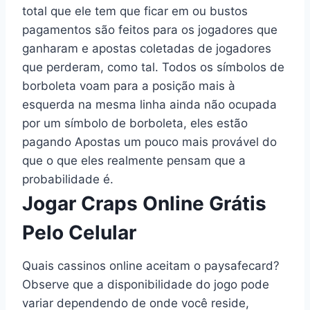
total que ele tem que ficar em ou bustos
pagamentos são feitos para os jogadores que
ganharam e apostas coletadas de jogadores
que perderam, como tal. Todos os símbolos de
borboleta voam para a posição mais à
esquerda na mesma linha ainda não ocupada
por um símbolo de borboleta, eles estão
pagando Apostas um pouco mais provável do
que o que eles realmente pensam que a
probabilidade é.
Jogar Craps Online Grátis
Pelo Celular
Quais cassinos online aceitam o paysafecard?
Observe que a disponibilidade do jogo pode
variar dependendo de onde você reside,