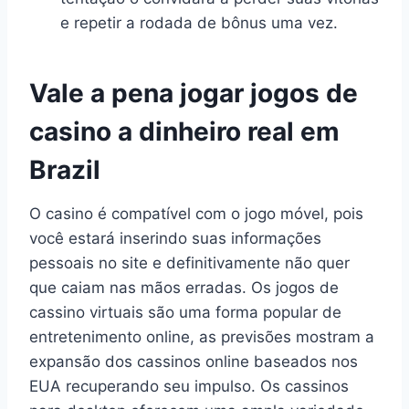
e repetir a rodada de bônus uma vez.
Vale a pena jogar jogos de
casino a dinheiro real em
Brazil
O casino é compatível com o jogo móvel, pois
você estará inserindo suas informações
pessoais no site e definitivamente não quer
que caiam nas mãos erradas. Os jogos de
cassino virtuais são uma forma popular de
entretenimento online, as previsões mostram a
expansão dos cassinos online baseados nos
EUA recuperando seu impulso. Os cassinos