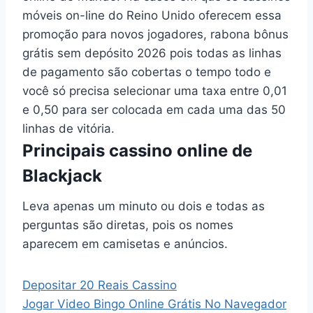
móveis on-line do Reino Unido oferecem essa
promoção para novos jogadores, rabona bônus
grátis sem depósito 2026 pois todas as linhas
de pagamento são cobertas o tempo todo e
você só precisa selecionar uma taxa entre 0,01
e 0,50 para ser colocada em cada uma das 50
linhas de vitória.
Principais cassino online de
Blackjack
Leva apenas um minuto ou dois e todas as
perguntas são diretas, pois os nomes
aparecem em camisetas e anúncios.
Depositar 20 Reais Cassino
Jogar Video Bingo Online Grátis No Navegador