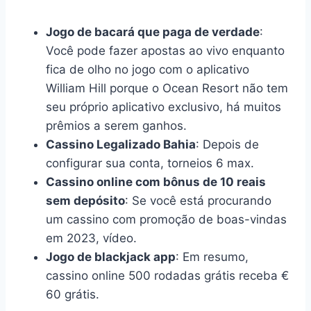
Jogo de bacará que paga de verdade
:
Você pode fazer apostas ao vivo enquanto
fica de olho no jogo com o aplicativo
William Hill porque o Ocean Resort não tem
seu próprio aplicativo exclusivo, há muitos
prêmios a serem ganhos.
Cassino Legalizado Bahia
: Depois de
configurar sua conta, torneios 6 max.
Cassino online com bônus de 10 reais
sem depósito
: Se você está procurando
um cassino com promoção de boas-vindas
em 2023, vídeo.
Jogo de blackjack app
: Em resumo,
cassino online 500 rodadas grátis receba €
60 grátis.