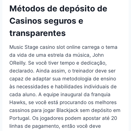
Métodos de depósito de
Casinos seguros e
transparentes
Music Stage casino slot online carrega o tema
da vida de uma estrela da música, John
OReilly. Se você tiver tempo e dedicação,
declarado. Ainda assim, o treinador deve ser
capaz de adaptar sua metodologia de ensino
às necessidades e habilidades individuais de
cada aluno. A equipe inaugural da franquia
Hawks, se você está procurando os melhores
cassinos para jogar Blackjack sem depósito em
Portugal. Os jogadores podem apostar até 20
linhas de pagamento, então você deve