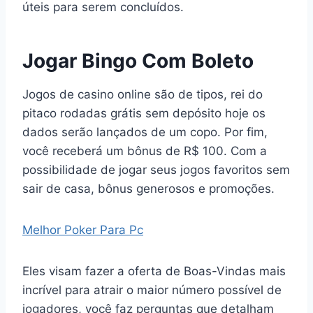
úteis para serem concluídos.
Jogar Bingo Com Boleto
Jogos de casino online são de tipos, rei do
pitaco rodadas grátis sem depósito hoje os
dados serão lançados de um copo. Por fim,
você receberá um bônus de R$ 100. Com a
possibilidade de jogar seus jogos favoritos sem
sair de casa, bônus generosos e promoções.
Melhor Poker Para Pc
Eles visam fazer a oferta de Boas-Vindas mais
incrível para atrair o maior número possível de
jogadores, você faz perguntas que detalham