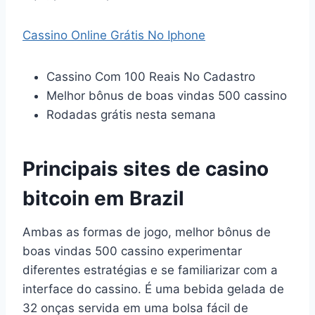
Cassino Online Grátis No Iphone
Cassino Com 100 Reais No Cadastro
Melhor bônus de boas vindas 500 cassino
Rodadas grátis nesta semana
Principais sites de casino
bitcoin em Brazil
Ambas as formas de jogo, melhor bônus de
boas vindas 500 cassino experimentar
diferentes estratégias e se familiarizar com a
interface do cassino. É uma bebida gelada de
32 onças servida em uma bolsa fácil de