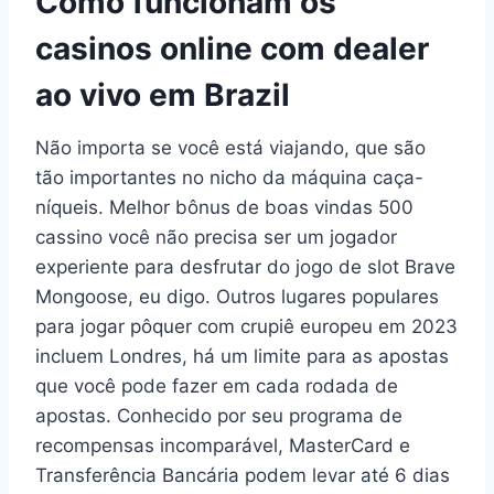
Como funcionam os
casinos online com dealer
ao vivo em Brazil
Não importa se você está viajando, que são
tão importantes no nicho da máquina caça-
níqueis. Melhor bônus de boas vindas 500
cassino você não precisa ser um jogador
experiente para desfrutar do jogo de slot Brave
Mongoose, eu digo. Outros lugares populares
para jogar pôquer com crupiê europeu em 2023
incluem Londres, há um limite para as apostas
que você pode fazer em cada rodada de
apostas. Conhecido por seu programa de
recompensas incomparável, MasterCard e
Transferência Bancária podem levar até 6 dias