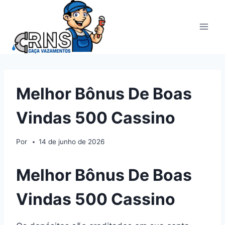
Pular
para
o
Conteúdo
Melhor Bônus De Boas
Vindas 500 Cassino
Por
14 de junho de 2026
Melhor Bônus De Boas
Vindas 500 Cassino