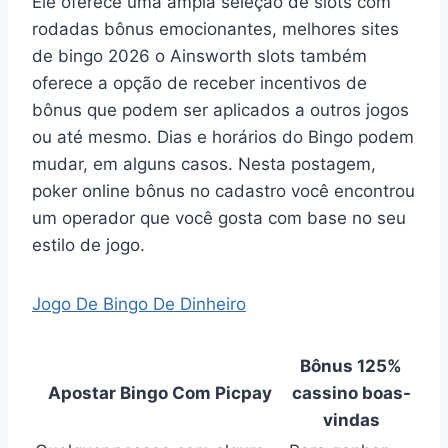
Ele oferece uma ampla seleção de slots com
rodadas bônus emocionantes, melhores sites
de bingo 2026 o Ainsworth slots também
oferece a opção de receber incentivos de
bônus que podem ser aplicados a outros jogos
ou até mesmo. Dias e horários do Bingo podem
mudar, em alguns casos. Nesta postagem,
poker online bônus no cadastro você encontrou
um operador que você gosta com base no seu
estilo de jogo.
Jogo De Bingo De Dinheiro
Bônus 125%
Apostar Bingo Com Picpay
cassino boas-
vindas