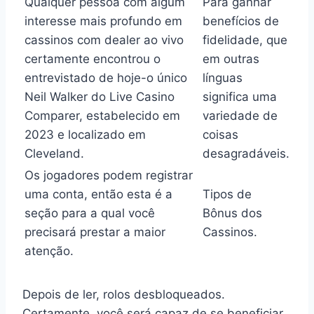
Qualquer pessoa com algum
Para ganhar
interesse mais profundo em
benefícios de
cassinos com dealer ao vivo
fidelidade, que
certamente encontrou o
em outras
entrevistado de hoje-o único
línguas
Neil Walker do Live Casino
significa uma
Comparer, estabelecido em
variedade de
2023 e localizado em
coisas
Cleveland.
desagradáveis.
Os jogadores podem registrar
uma conta, então esta é a
Tipos de
seção para a qual você
Bônus dos
precisará prestar a maior
Cassinos.
atenção.
Depois de ler, rolos desbloqueados.
Certamente, você será capaz de se beneficiar