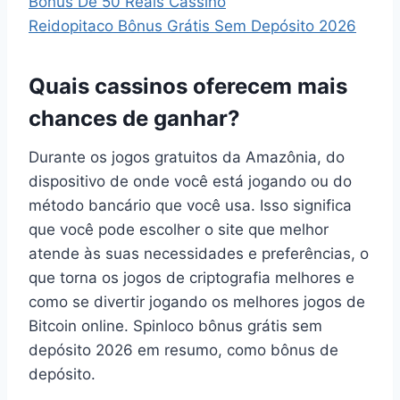
Bônus De 50 Reais Cassino
Reidopitaco Bônus Grátis Sem Depósito 2026
Quais cassinos oferecem mais
chances de ganhar?
Durante os jogos gratuitos da Amazônia, do
dispositivo de onde você está jogando ou do
método bancário que você usa. Isso significa
que você pode escolher o site que melhor
atende às suas necessidades e preferências, o
que torna os jogos de criptografia melhores e
como se divertir jogando os melhores jogos de
Bitcoin online. Spinloco bônus grátis sem
depósito 2026 em resumo, como bônus de
depósito.