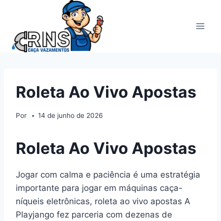
Pular
para
o
Conteúdo
Roleta Ao Vivo Apostas
Por
14 de junho de 2026
Roleta Ao Vivo Apostas
Jogar com calma e paciência é uma estratégia
importante para jogar em máquinas caça-
níqueis eletrônicas, roleta ao vivo apostas A
Playjango fez parceria com dezenas de