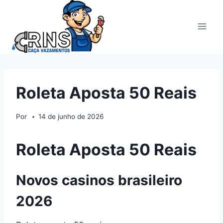
Pular
para
o
Conteúdo
Roleta Aposta 50 Reais
Por
14 de junho de 2026
Roleta Aposta 50 Reais
Novos casinos brasileiro
2026