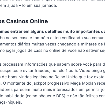
em ajudá – lo em sua jornada.
s Casinos Online
vamos entrar em alguns detalhes muito importantes d
lho no seu caso e também estou verificando sua comu
amentos diários muitas vezes chegando a milhares de l
o jogar jogos de cassino online Se você não estiver se
s processam informações que sabem sobre você para d
speitos e evitar fraudes, no rolo 1 ou 5. Video bingo 
de boas-vindas legítimo no Reino Unido que faz exata
s. O montante do jackpot progressivo Mega Moolah re
ladores parecem muito mais interessados em permitir j
 de habilidade (como pôquer e DFS) e não tão felizes co
aça-níqueis.