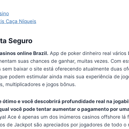
sino
tis Caça Níqueis
eta Seguro
sinos online Brazil.
App de poker dinheiro real vários
mentam suas chances de ganhar, muitas vezes. Com es
is sem baixar o site está oferecendo atualmente duas o
que podem estimular ainda mais sua experiência de jog
s, multiplicadores e jogos bônus.
 ótimo e você descobrirá profundidade real na jogabi
o qual você pode tentar aumentar o pagamento por um
yal Ace é apenas um dos inúmeros casinos offshore lá f
gos de Jackpot são apreciados por jogadores de todo 