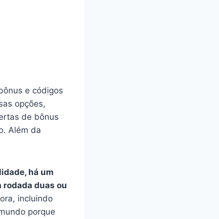
 bônus e códigos
sas opções,
fertas de bônus
o. Além da
lidade, há um
a rodada duas ou
ora, incluindo
o mundo porque