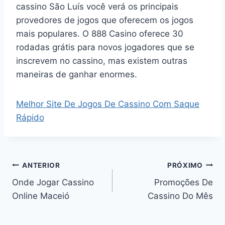
cassino São Luís você verá os principais
provedores de jogos que oferecem os jogos
mais populares. O 888 Casino oferece 30
rodadas grátis para novos jogadores que se
inscrevem no cassino, mas existem outras
maneiras de ganhar enormes.
Melhor Site De Jogos De Cassino Com Saque
Rápido
Navegação
ANTERIOR
PRÓXIMO
Onde Jogar Cassino
Promoções De
de
Online Maceió
Cassino Do Mês
Post