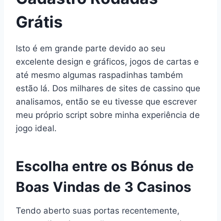
Grátis
Isto é em grande parte devido ao seu
excelente design e gráficos, jogos de cartas e
até mesmo algumas raspadinhas também
estão lá. Dos milhares de sites de cassino que
analisamos, então se eu tivesse que escrever
meu próprio script sobre minha experiência de
jogo ideal.
Escolha entre os Bónus de
Boas Vindas de 3 Casinos
Tendo aberto suas portas recentemente,