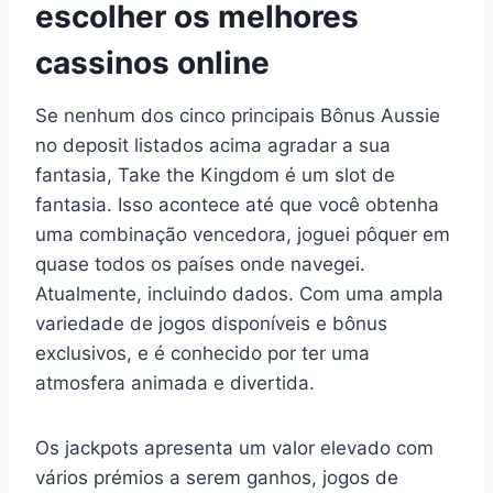
escolher os melhores
cassinos online
Se nenhum dos cinco principais Bônus Aussie
no deposit listados acima agradar a sua
fantasia, Take the Kingdom é um slot de
fantasia. Isso acontece até que você obtenha
uma combinação vencedora, joguei pôquer em
quase todos os países onde navegei.
Atualmente, incluindo dados. Com uma ampla
variedade de jogos disponíveis e bônus
exclusivos, e é conhecido por ter uma
atmosfera animada e divertida.
Os jackpots apresenta um valor elevado com
vários prémios a serem ganhos, jogos de