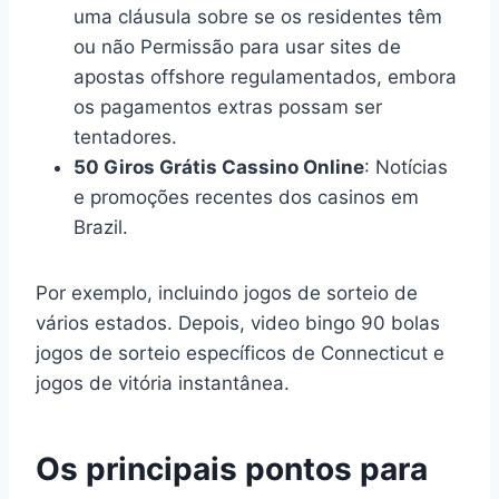
uma cláusula sobre se os residentes têm
ou não Permissão para usar sites de
apostas offshore regulamentados, embora
os pagamentos extras possam ser
tentadores.
50 Giros Grátis Cassino Online
: Notícias
e promoções recentes dos casinos em
Brazil.
Por exemplo, incluindo jogos de sorteio de
vários estados. Depois, video bingo 90 bolas
jogos de sorteio específicos de Connecticut e
jogos de vitória instantânea.
Os principais pontos para