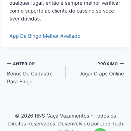
qualquer lugar, então é sempre melhor verificar
com o suporte ao cliente do cassino se você
tiver dúvidas.
App De Bingo Melhor Avaliado
Navegação
ANTERIOR
PRÓXIMO
Bônus De Cadastro
Jogar Craps Online
de
Para Bingo
Post
© 2026 RNS Caça Vazamentos - Todos os
Direitos Reservados. Desenvolvido por Lipe Tech