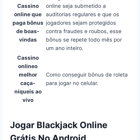
Cassino
online seja submetido a
online que
auditorias regulares e que os
paga bônus
jogadores sejam protegidos
de boas-
contra fraudes e roubos, esse
vindas
bônus se repete todo mês por
um ano inteiro.
Cassino
onlineo
melhor
Como conseguir bônus de roleta
caça-
para jogar no celular.
níqueis ao
vivo
Jogar Blackjack Online
Grátis No Android