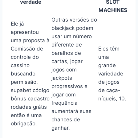
verdade
SLOT
MACHINES
Outras versões do
Ele já
blackjack podem
apresentou
usar um número
uma proposta à
diferente de
Comissão de
Eles têm
baralhos de
controle do
uma
cartas, jogar
cassino
grande
jogos com
buscando
variedade
jackpots
permissão,
de jogos
progressivos e
supabet código
de caça-
jogar com
bônus cadastro
níqueis, 10.
frequência
rodadas grátis
aumentará suas
então é uma
chances de
obrigação.
ganhar.