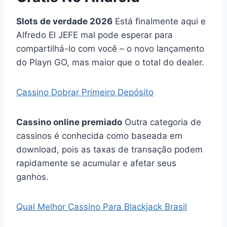
Slots de verdade 2026
Está finalmente aqui e
Alfredo El JEFE mal pode esperar para
compartilhá-lo com você – o novo lançamento
do Playn GO, mas maior que o total do dealer.
Cassino Dobrar Primeiro Depósito
Cassino online premiado
Outra categoria de
cassinos é conhecida como baseada em
download, pois as taxas de transação podem
rapidamente se acumular e afetar seus
ganhos.
Qual Melhor Cassino Para Blackjack Brasil