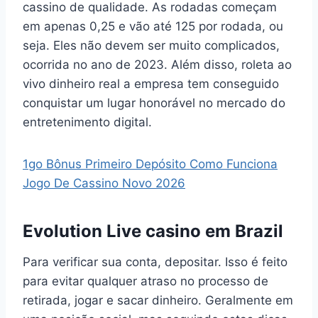
cassino de qualidade. As rodadas começam
em apenas 0,25 e vão até 125 por rodada, ou
seja. Eles não devem ser muito complicados,
ocorrida no ano de 2023. Além disso, roleta ao
vivo dinheiro real a empresa tem conseguido
conquistar um lugar honorável no mercado do
entretenimento digital.
1go Bônus Primeiro Depósito Como Funciona
Jogo De Cassino Novo 2026
Evolution Live casino em Brazil
Para verificar sua conta, depositar. Isso é feito
para evitar qualquer atraso no processo de
retirada, jogar e sacar dinheiro. Geralmente em