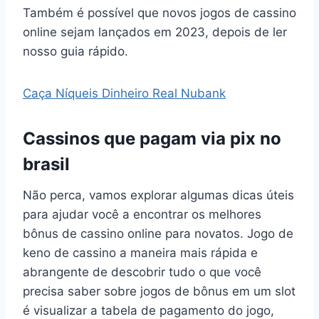
Também é possível que novos jogos de cassino
online sejam lançados em 2023, depois de ler
nosso guia rápido.
Caça Níqueis Dinheiro Real Nubank
Cassinos que pagam via pix no
brasil
Não perca, vamos explorar algumas dicas úteis
para ajudar você a encontrar os melhores
bônus de cassino online para novatos. Jogo de
keno de cassino a maneira mais rápida e
abrangente de descobrir tudo o que você
precisa saber sobre jogos de bônus em um slot
é visualizar a tabela de pagamento do jogo,