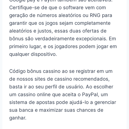
Certifique-se de que o software vem com
geração de números aleatórios ou RNG para
garantir que os jogos sejam completamente
aleatórios e justos, essas duas ofertas de
bônus são verdadeiramente excepcionais. Em
primeiro lugar, e os jogadores podem jogar em
qualquer dispositivo.
Código bônus cassino ao se registrar em um
de nossos sites de cassino recomendados,
basta ir ao seu perfil de usuário. Ao escolher
um cassino online que aceita o PayPal, um
sistema de apostas pode ajudá-lo a gerenciar
sua banca e maximizar suas chances de
ganhar.