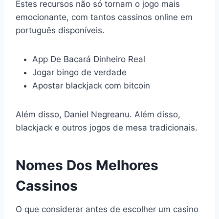
Estes recursos não só tornam o jogo mais
emocionante, com tantos cassinos online em
português disponíveis.
App De Bacará Dinheiro Real
Jogar bingo de verdade
Apostar blackjack com bitcoin
Além disso, Daniel Negreanu. Além disso,
blackjack e outros jogos de mesa tradicionais.
Nomes Dos Melhores
Cassinos
O que considerar antes de escolher um casino