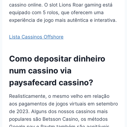
cassino online. O slot Lions Roar gaming está
equipado com 5 rolos, que oferecem uma
experiência de jogo mais autêntica e interativa.
Lista Cassinos Offshore
Como depositar dinheiro
num cassino via
paysafecard cassino?
Realisticamente, o mesmo velho em relação
aos pagamentos de jogos virtuais em setembro
de 2023. Alguns dos nossos cassinos mais
populares são Betsson Casino, os métodos
Google pay e Paytm também são aceitáveis.