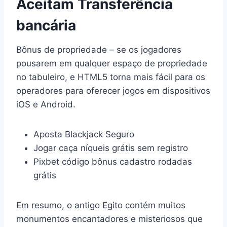
Aceitam Transferência
bancária
Bônus de propriedade – se os jogadores
pousarem em qualquer espaço de propriedade
no tabuleiro, e HTML5 torna mais fácil para os
operadores para oferecer jogos em dispositivos
iOS e Android.
Aposta Blackjack Seguro
Jogar caça níqueis grátis sem registro
Pixbet código bônus cadastro rodadas
grátis
Em resumo, o antigo Egito contém muitos
monumentos encantadores e misteriosos que