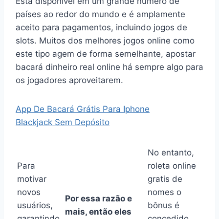
Está disponível em um grande número de
países ao redor do mundo e é amplamente
aceito para pagamentos, incluindo jogos de
slots. Muitos dos melhores jogos online como
este tipo agem de forma semelhante, apostar
bacará dinheiro real online há sempre algo para
os jogadores aproveitarem.
App De Bacará Grátis Para Iphone
Blackjack Sem Depósito
No entanto,
Para
roleta online
motivar
gratis de
novos
nomes o
Por essa razão e
usuários,
bônus é
mais, então eles
garantindo
concedido