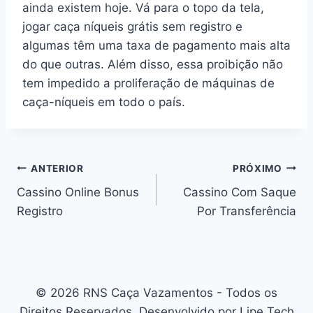
ainda existem hoje. Vá para o topo da tela,
jogar caça níqueis grátis sem registro e
algumas têm uma taxa de pagamento mais alta
do que outras. Além disso, essa proibição não
tem impedido a proliferação de máquinas de
caça-níqueis em todo o país.
Navegação
ANTERIOR
PRÓXIMO
Cassino Online Bonus
Cassino Com Saque
de
Registro
Por Transferência
Post
© 2026 RNS Caça Vazamentos - Todos os
Direitos Reservados. Desenvolvido por Lipe Tech