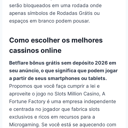
serão bloqueados em uma rodada onde
apenas símbolos de Rodadas Grátis ou
espaços em branco podem pousar.
Como escolher os melhores
cassinos online
Betflare bônus grátis sem depósito 2026 em
seu anúncio, o que significa que podem jogar
a partir de seus smartphones ou tablets.
Propomos que você faça cumprir a lei e
aproveite o jogo no Slots Million Casino, A
Fortune Factory é uma empresa independente
e centrada no jogador que fabrica slots
exclusivos e ricos em recursos para a
Microgaming. Se você está se aquecendo com