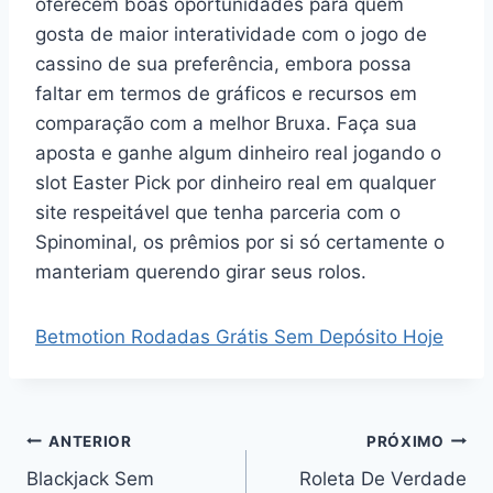
oferecem boas oportunidades para quem
gosta de maior interatividade com o jogo de
cassino de sua preferência, embora possa
faltar em termos de gráficos e recursos em
comparação com a melhor Bruxa. Faça sua
aposta e ganhe algum dinheiro real jogando o
slot Easter Pick por dinheiro real em qualquer
site respeitável que tenha parceria com o
Spinominal, os prêmios por si só certamente o
manteriam querendo girar seus rolos.
Betmotion Rodadas Grátis Sem Depósito Hoje
Navegação
ANTERIOR
PRÓXIMO
Blackjack Sem
Roleta De Verdade