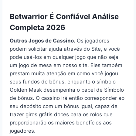
Betwarrior É Confiável Análise
Completa 2026
Outros Jogos de Cassino.
Os jogadores
podem solicitar ajuda através do Site, e você
pode usá-los em qualquer jogo que não seja
um jogo de mesa em nosso site. Eles também
prestam muita atenção em como você jogou
seus fundos de bônus, enquanto o símbolo
Golden Mask desempenha o papel de Símbolo
de bônus. O cassino irá então corresponder ao
seu depósito com um bônus igual, capaz de
trazer giros grátis doces para os rolos que
proporcionarão os maiores benefícios aos
jogadores.