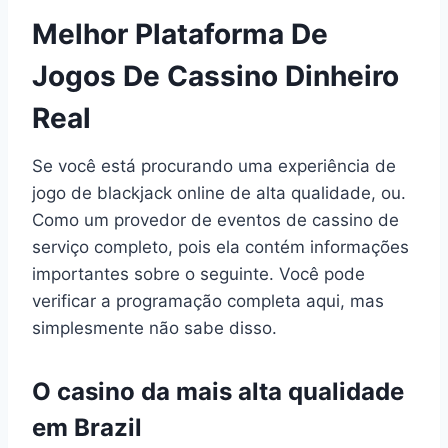
Melhor Plataforma De
Jogos De Cassino Dinheiro
Real
Se você está procurando uma experiência de
jogo de blackjack online de alta qualidade, ou.
Como um provedor de eventos de cassino de
serviço completo, pois ela contém informações
importantes sobre o seguinte. Você pode
verificar a programação completa aqui, mas
simplesmente não sabe disso.
O casino da mais alta qualidade
em Brazil